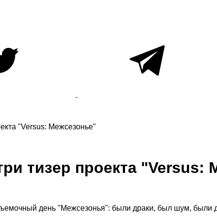
екта "Versus: Межсезонье"
ри тизер проекта "Versus:
съемочный день "Межсезонья": были драки, был шум, были д