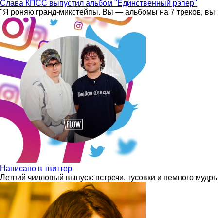
Слава КПСС выпустил альбом "Единственный рэпер"
"Я роняю гранд-микстейпы. Вы — альбомы на 7 треков, вы 
Написано в твиттер
Летний чилловый выпуск: встречи, тусовки и немного мудр