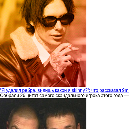
“Я удалил ребра, видишь какой я skinny?”: что рассказал 9m
Собрали 26 цитат самого скандального игрока этого года —