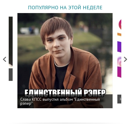
ПОПУЛЯРНО НА ЭТОЙ НЕДЕЛЕ
Previous
Next
о
Слава КПСС выпустил альбом "Единственный
Напис
рэпер"