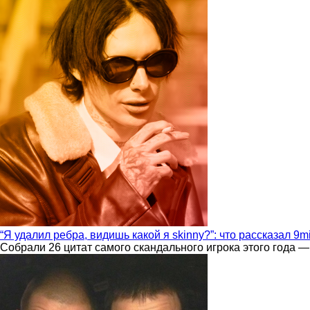
“Я удалил ребра, видишь какой я skinny?”: что рассказал 9m
Собрали 26 цитат самого скандального игрока этого года —