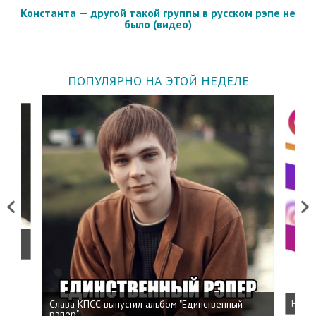
Константа — другой такой группы в русском рэпе не
было (видео)
ПОПУЛЯРНО НА ЭТОЙ НЕДЕЛЕ
Previous
Next
о
Слава КПСС выпустил альбом "Единственный
Напис
рэпер"