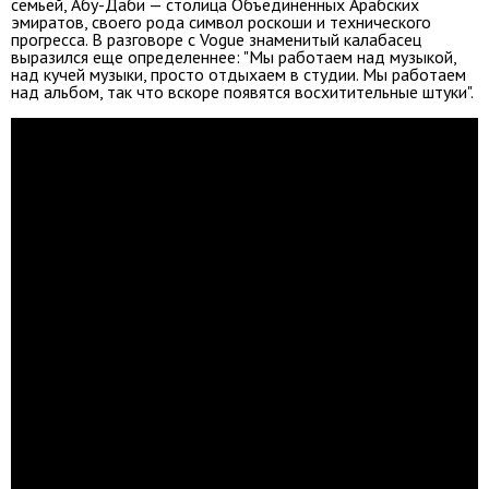
семьей, Абу-Даби — столица Объединенных Арабских
эмиратов, своего рода символ роскоши и технического
прогресса. В разговоре с Vogue знаменитый калабасец
выразился еще определеннее: "Мы работаем над музыкой,
над кучей музыки, просто отдыхаем в студии. Мы работаем
над альбом, так что вскоре появятся восхитительные штуки".