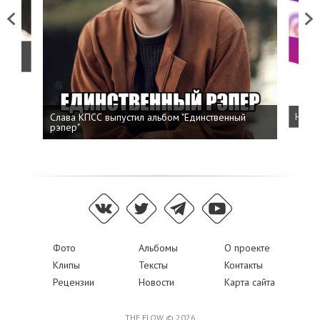
Previous
Next
о
Слава КПСС выпустил альбом "Единственный
Напис
рэпер"
Фото
Альбомы
О проекте
Клипы
Тексты
Контакты
Рецензии
Новости
Карта сайта
THE FLOW © 2026