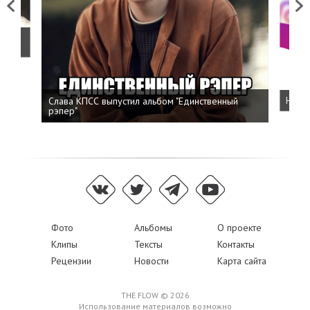
Previous
Next
о
Слава КПСС выпустил альбом "Единственный
Напис
рэпер"
Фото
Альбомы
О проекте
Клипы
Тексты
Контакты
Рецензии
Новости
Карта сайта
THE FLOW © 2026
Использование материалов возможно