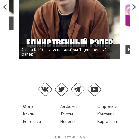
Previous
Next
о
Слава КПСС выпустил альбом "Единственный
Напис
рэпер"
Фото
Альбомы
О проекте
Клипы
Тексты
Контакты
Рецензии
Новости
Карта сайта
THE FLOW © 2026