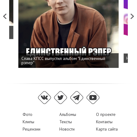
Previous
Next
о
Слава КПСС выпустил альбом "Единственный
Напис
рэпер"
Фото
Альбомы
О проекте
Клипы
Тексты
Контакты
Рецензии
Новости
Карта сайта