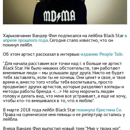
Харьковчанин Вандер Фил подписался на лейбла Black Star
в
апреле прошлого года
. Сегодня стало известно, что он
покинул лейбл.
Об этом артист рассказал в интервью
изданию People Talk
:
"Для начала расставим все точки над i: я больше не артист
Black Star. Не было никаких обстоятельств, там работают
вменяемые люди – мы услышали друг друга. Никто не будет
тебя заставлять, если ты не хочешь. Они ценят и свое, и твое
время и, вместо того чтобы тебя воспитывать, просто
продвигают других артистов, которые разделяют взгляды и
методы работы бренда. <....> Не хочу морочить людям
голову и делать вид, что меня все устраивает, а еще не хочу,
чтобы кто-то вмешивался в то, что я люблю".
В марте 2018 года лейбл Black Star
покинула Кристина Си
.
Права на сценическое имя певицы и ее репертуар остались у
лейбла.
Вчера Вандер Фил выпустил новый трек "Мир у твоих ног".