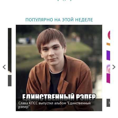
ПОПУЛЯРНО НА ЭТОЙ НЕДЕЛЕ
Previous
Next
о
Слава КПСС выпустил альбом "Единственный
Напис
рэпер"