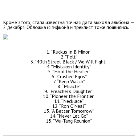
Кроме этого, стала известна точная дата выхода альбома —
2 декабря. Обложка (с гифкой!) и треклист тоже появились.
1. “Ruckus In B Minor”
2. “Felt”
3. “40th Street Black / We Will Fight”
4. “Mistaken Identity”
5. “Hold the Heater”
6. “Crushed Egos”
7. “Keep Watch”
8. “Miracle”
9. “Preacher’s Daughter”
10. “Pioneer the Frontier”
11. “Necklace”
12. “Ron O’Neal”
13. “A Better Tomorrow”
14. “Never Let Go”
15. “Wu-Tang Reunion”