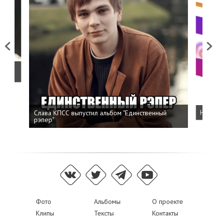
Previous
Next
о
Слава КПСС выпустил альбом "Единственный
Напис
рэпер"
Фото
Альбомы
О проекте
Клипы
Тексты
Контакты