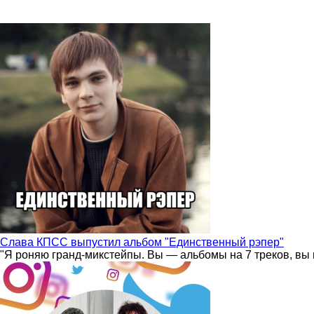
Слава КПСС выпустил альбом "Единственный рэпер"
"Я роняю гранд-микстейпы. Вы — альбомы на 7 треков, вы 