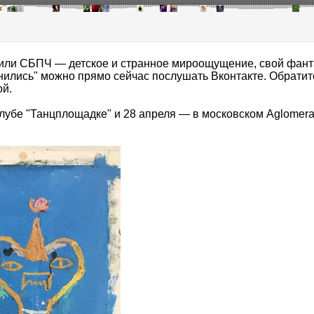
юбили СБПЧ — детское и странное мироощущение, свой фант
нились"
можно прямо сейчас послушать Вконтакте.
Обратит
ой.
лубе "Танцплощадке" и 28 апреля — в московском Aglomera