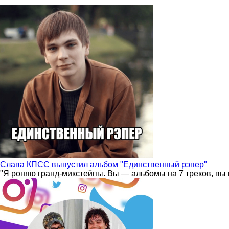
Слава КПСС выпустил альбом "Единственный рэпер"
"Я роняю гранд-микстейпы. Вы — альбомы на 7 треков, вы 