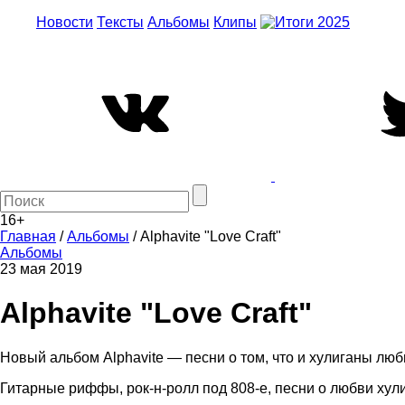
Новости
Тексты
Альбомы
Клипы
16+
Главная
/
Альбомы
/
Alphavite "Love Craft"
Альбомы
23 мая 2019
Alphavite "Love Craft"
Новый альбом Alphavite — песни о том, что и хулиганы люб
Гитарные риффы, рок-н-ролл под 808-е, песни о любви хул