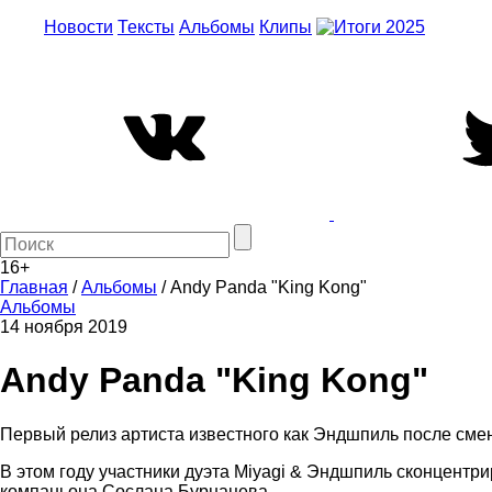
Новости
Тексты
Альбомы
Клипы
16+
Главная
/
Альбомы
/
Andy Panda "King Kong"
Альбомы
14 ноября 2019
Andy Panda "King Kong"
Первый релиз артиста известного как Эндшпиль после смен
В этом году участники дуэта Miyagi & Эндшпиль сконцентр
компаньона Сослана Бурнацева.