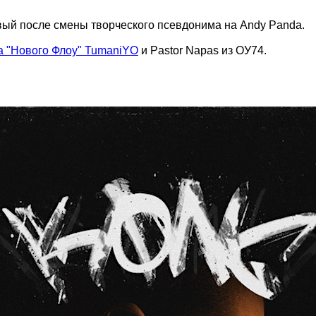
рвый после смены творческого псевдонима на Andy Panda.
а "Нового Флоу" TumaniYO
и Pastor Napas из ОУ74.