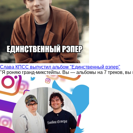
Слава КПСС выпустил альбом "Единственный рэпер"
"Я роняю гранд-микстейпы. Вы — альбомы на 7 треков, вы 