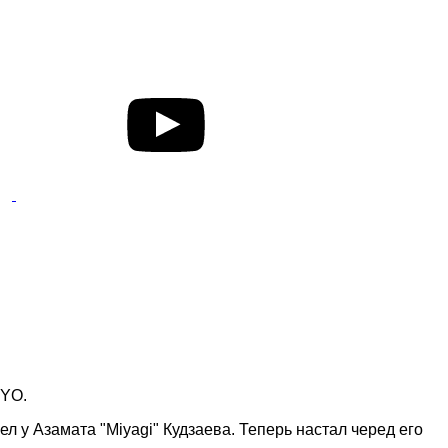
iYO.
л у Азамата "Miyagi" Кудзаева. Теперь настал черед его