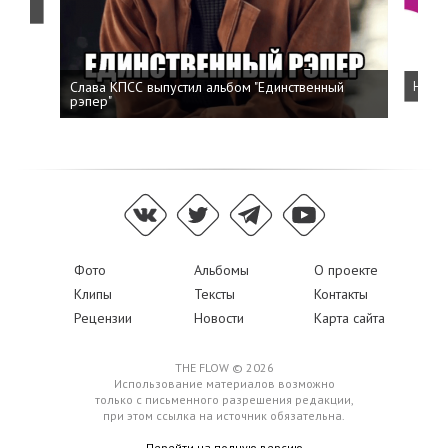
Слава КПСС выпустил альбом "Единственный
Напис
рэпер"
Фото
Альбомы
О проекте
Клипы
Тексты
Контакты
Рецензии
Новости
Карта сайта
THE FLOW © 2026
Использование материалов возможно
только с письменного разрешения редакции,
при этом ссылка на источник обязательна.
Перейти на полную версию