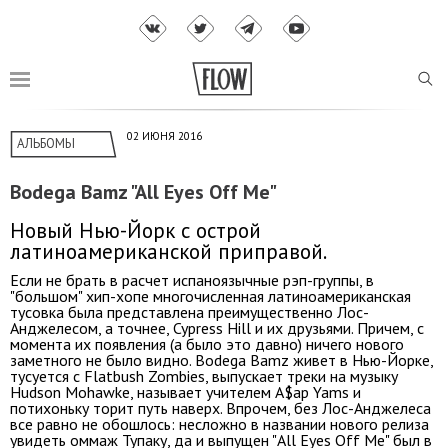
02 ИЮНЯ 2016
АЛЬБОМЫ
Bodega Bamz "All Eyes Off Me"
Новый Нью-Йорк с острой
латиноамериканской приправой.
Если не брать в расчет испаноязычные рэп-группы, в
"большом" хип-хопе многочисленная латиноамериканская
тусовка была представлена преимущественно Лос-
Анджелесом, а точнее, Cypress Hill и их друзьями. Причем, с
момента их появления (а было это давно) ничего нового
заметного не было видно. Bodega Bamz живет в Нью-Йорке,
тусуется с Flatbush Zombies, выпускает треки на музыку
Hudson Mohawke, называет учителем A$ap Yams и
потихоньку торит путь наверх. Впрочем, без Лос-Анджелеса
все равно не обошлось: несложно в названии нового релиза
увидеть оммаж Тупаку, да и выпущен "All Eyes Off Me" был в