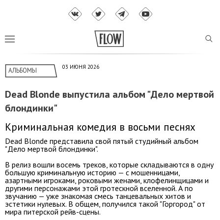
03 ИЮНЯ 2026
АЛЬБОМЫ
Dead Blonde выпустила альбом "Дело мертвой
блондинки"
Криминальная комедия в восьми песнях
Dead Blonde представила свой пятый студийный альбом
"Дело мертвой блондинки".
В релиз вошли восемь треков, которые складываются в одну
большую криминальную историю — с мошенницами,
азартными игроками, роковыми женами, клофелинщицами и
другими персонажами этой гротескной вселенной. А по
звучанию — уже знакомая смесь танцевальных хитов и
эстетики нулевых. В общем, получился такой "Горгород" от
мира питерской рейв-сцены.