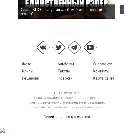
Слава КПСС выпустил альбом "Единственный
Напис
рэпер"
Фото
Альбомы
О проекте
Клипы
Тексты
Контакты
Рецензии
Новости
Карта сайта
THE FLOW © 2026
Использование материалов возможно
только с письменного разрешения редакции,
при этом ссылка на источник обязательна.
Перейти на полную версию