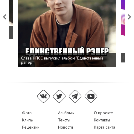
Previous
Next
о
Слава КПСС выпустил альбом "Единственный
Напис
рэпер"
Фото
Альбомы
О проекте
Клипы
Тексты
Контакты
Рецензии
Новости
Карта сайта