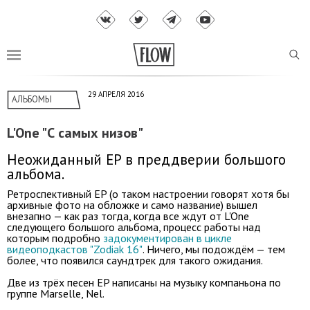
29 АПРЕЛЯ 2016
АЛЬБОМЫ
L'One "С самых низов"
Неожиданный EP в преддверии большого
альбома.
Ретроспективный EP (о таком настроении говорят хотя бы
архивные фото на обложке и само название) вышел
внезапно — как раз тогда, когда все ждут от L'One
следующего большого альбома, процесс работы над
которым подробно
задокументирован в цикле
видеоподкастов "Zodiak 16"
. Ничего, мы подождём — тем
более, что появился саундтрек для такого ожидания.
Две из трёх песен EP написаны на музыку компаньона по
группе Marselle, Nel.