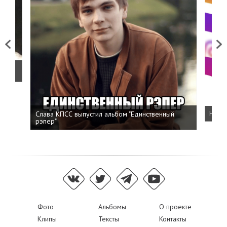
Previous
Next
о
Слава КПСС выпустил альбом "Единственный
Напис
рэпер"
Фото
Альбомы
О проекте
Клипы
Тексты
Контакты