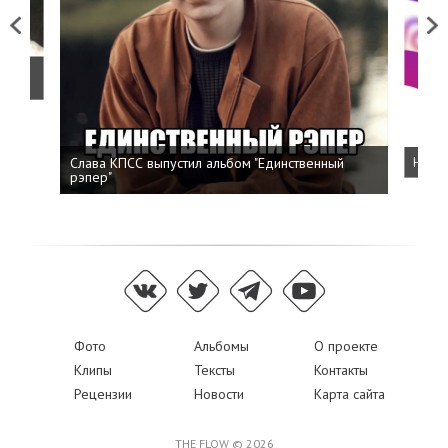
Previous
Next
о
Слава КПСС выпустил альбом "Единственный
Напис
рэпер"
Фото
Альбомы
О проекте
Клипы
Тексты
Контакты
Рецензии
Новости
Карта сайта
THE FLOW © 2026