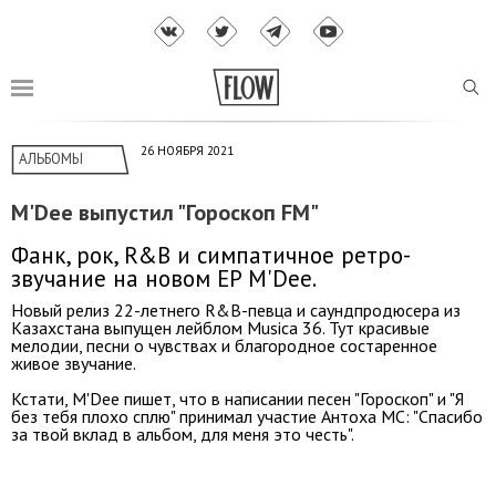
26 НОЯБРЯ 2021
АЛЬБОМЫ
M'Dee выпустил "Гороскоп FM"
Фанк, рок, R&B и симпатичное ретро-
звучание на новом EP M'Dee.
Новый релиз 22-летнего R&B-певца и саундпродюсера из
Казахстана выпущен лейблом Musica 36. Тут красивые
мелодии, песни о чувствах и благородное состаренное
живое звучание.
Кстати, M'Dee пишет, что в написании песен "Гороскоп" и "Я
без тебя плохо сплю" принимал участие Антоха МС: "Спасибо
за твой вклад в альбом, для меня это честь".