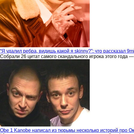
“Я удалил ребра, видишь какой я skinny?”: что рассказал 9m
Собрали 26 цитат самого скандального игрока этого года —
Obe 1 Kanobe написал из тюрьмы несколько историй про О