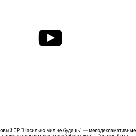
рековый EP "Насильно мил не будешь" — мелодекламативные
 написал один из слушателей Вконтакте — "поэзия быта