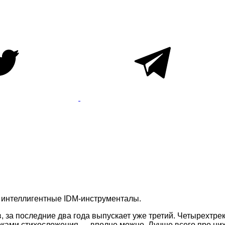
 интеллигентные IDM-инструменталы.
, за последние два года выпускает уже третий. Четырехт
рками стихосложения — вполне можно. Лучше всего про них