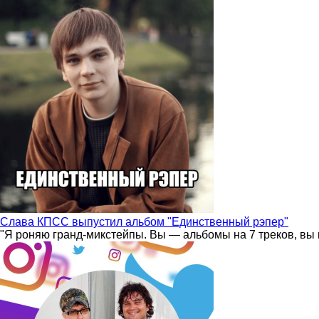
Слава КПСС выпустил альбом "Единственный рэпер"
"Я роняю гранд-микстейпы. Вы — альбомы на 7 треков, вы 