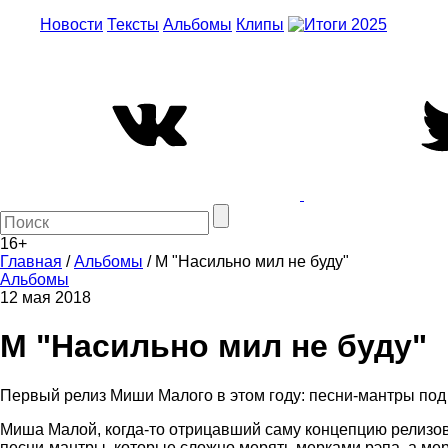
Новости
Тексты
Альбомы
Клипы
16+
Главная
/
Альбомы
/
М "Насильно мил не буду"
Альбомы
12 мая 2018
М "Насильно мил не буду"
Первый релиз Миши Малого в этом году: песни-мантры под
Миша Малой, когда-то отрицавший саму концепцию релизов
песни-мантры, которые сложно мерять мерками рэпа, а ме