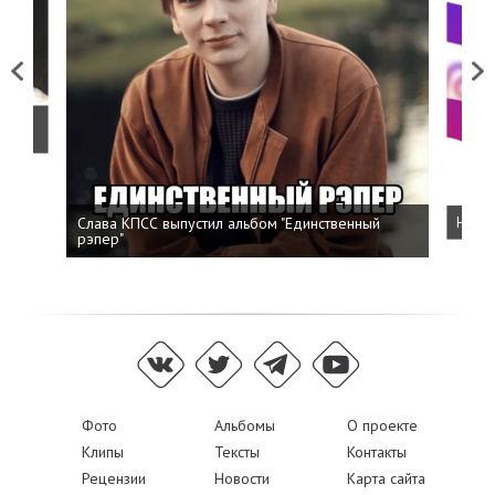
Previous
Next
о
Слава КПСС выпустил альбом "Единственный
Напис
рэпер"
Фото
Альбомы
О проекте
Клипы
Тексты
Контакты
Рецензии
Новости
Карта сайта