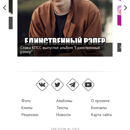
Previous
Next
о
Слава КПСС выпустил альбом "Единственный
Напис
рэпер"
Фото
Альбомы
О проекте
Клипы
Тексты
Контакты
Рецензии
Новости
Карта сайта
THE FLOW © 2026