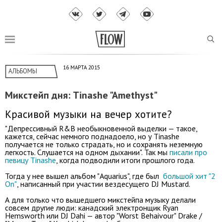
16 МАРТА 2015
АЛЬБОМЫ
Микстейп дня: Tinashe "Amethyst"
Красивой музыки на вечер хотите?
"Депрессивный R&B необыкновенной выделки — такое,
кажется, сейчас немного поднадоело, но у Tinashe
получается не только страдать, но и сохранять неземную
легкость. Слушается на одном дыхании". Так мы
писали про
певицу Tinashe
, когда подводили итоги прошлого года.
Тогда у нее вышел альбом "Aquarius", где был
большой хит "2
On"
, написанный при участии вездесущего DJ Mustard.
А для только что вышедшего микстейпа музыку делали
совсем другие люди: канадский электронщик Ryan
Hemsworth или DJ Dahi — автор "Worst Behaivour" Drake /