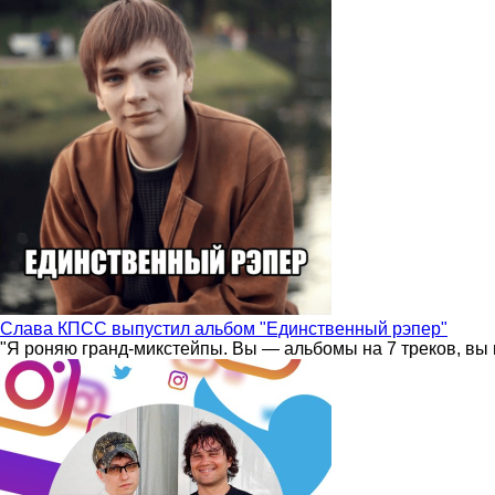
Слава КПСС выпустил альбом "Единственный рэпер"
"Я роняю гранд-микстейпы. Вы — альбомы на 7 треков, вы 