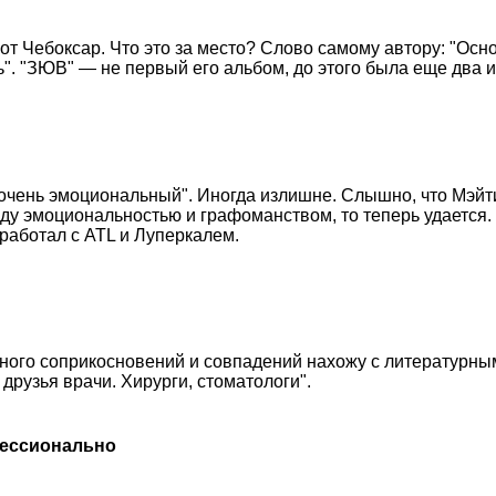
от Чебоксар. Что это за место? Слово самому автору: "Ос
ь". "ЗЮВ" — не первый его альбом, до этого была еще два 
 "очень эмоциональный". Иногда излишне. Слышно, что Мэйт
ду эмоциональностью и графоманством, то теперь удается.
 работал с ATL и Луперкалем.
у много соприкосновений и совпадений нахожу с литературн
друзья врачи. Хирурги, стоматологи".
фессионально