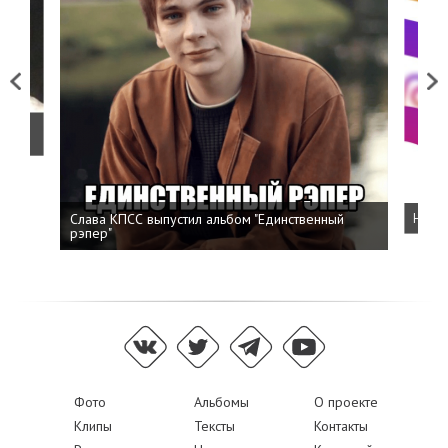
Previous
Next
о
Слава КПСС выпустил альбом "Единственный
Напис
рэпер"
Фото
Альбомы
О проекте
Клипы
Тексты
Контакты