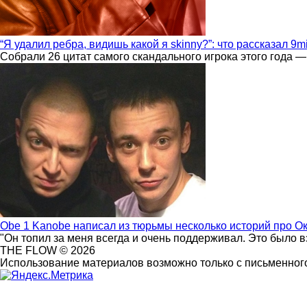
“Я удалил ребра, видишь какой я skinny?”: что рассказал 9m
Собрали 26 цитат самого скандального игрока этого года —
Obe 1 Kanobe написал из тюрьмы несколько историй про О
"Он топил за меня всегда и очень поддерживал. Это было 
THE FLOW © 2026
Использование материалов возможно только с письменного