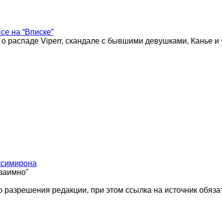
ice на “Вписке”
 о распаде Viperr, скандале с бывшими девушками, Канье и
ксимирона
взаимно"
 разрешения редакции, при этом ссылка на источник обяза