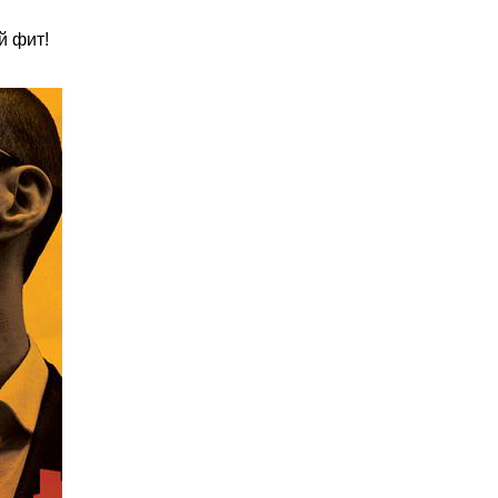
й фит!