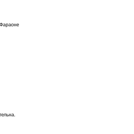
 Фараоне
тельна.