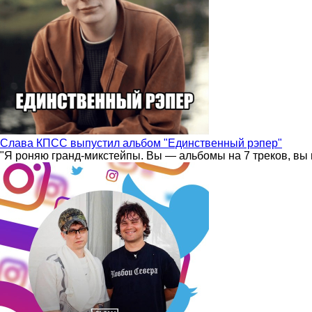
Слава КПСС выпустил альбом "Единственный рэпер"
"Я роняю гранд-микстейпы. Вы — альбомы на 7 треков, вы 