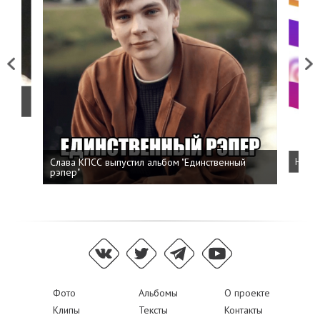
Previous
Next
о
Слава КПСС выпустил альбом "Единственный
Напис
рэпер"
Фото
Альбомы
О проекте
Клипы
Тексты
Контакты