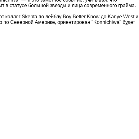
дит в статусе большой звезды и лица современного грайма.
т коллег Skepta по лейблу Boy Better Know до Kanye West и
тур по Северной Америке, ориентирован "Konnichiwa" будет