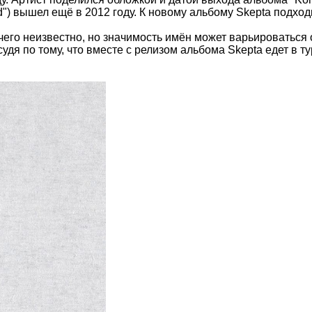
d") вышел ещё в 2012 году. К новому альбому Skepta подхо
чего неизвестно, но значимость имён может варьироваться о
судя по тому, что вместе с релизом альбома Skepta едет в 