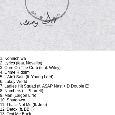
1. Konnichiwa
2. Lyrics (feat. Novelist)
3. Corn On The Curb (feat. Wiley)
4. Crime Riddim
5. It Ain't Safe (ft. Young Lord)
6. Lukey World
7. Ladies Hit Squad (ft. A$AP Nast + D Double E)
8. Numbers (ft. Pharrell)
9. Man (Laigon Life)
10. Shutdown
11. That's Not Me (ft. Jme)
12. Detox (ft. BBK)
13. Text Me Back