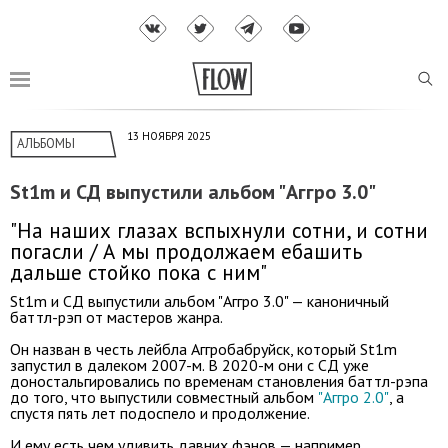
13 НОЯБРЯ 2025
АЛЬБОМЫ
St1m и СД выпустили альбом "Аггро 3.0"
"На наших глазах вспыхнули сотни, и сотни
погасли / А мы продолжаем ебашить
дальше стойко пока с ним"
St1m и СД выпустили альбом "Аггро 3.0" — каноничный
баттл-рэп от мастеров жанра.
Он назван в честь лейбла Аггробабруйск, который St1m
запустил в далеком 2007-м. В 2020-м они с СД уже
доностальгировались по временам становления баттл-рэпа
до того, что выпустили совместный альбом
"Аггро 2.0"
, а
спустя пять лет подоспело и продолжение.
И ему есть чем удивить давних фэнов — например,