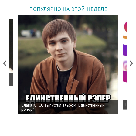
ПОПУЛЯРНО НА ЭТОЙ НЕДЕЛЕ
Previous
Next
о
Слава КПСС выпустил альбом "Единственный
Напис
рэпер"