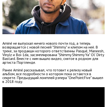
Aminé не выпускал ничего нового почти год, а теперь
возвращается с новой песней "Shimmy" и клипом на неё. В
треке, за продакшн которого ответственны Pasqué, Maneesh,
Vinylz и Boi-1da, засэмплирована "Shimmy Shimmy Ya" Ol' Dirty
Bastard. Вместе с ним вышло видео, снятое в родном для
артиста Портленде.
Ранее Aminé рассказывал, что готовит к релизу новый
альбом, все подробности о котором пока остаются в
секрете. Предыдущий лонгплей рэпера "OnePointFive" вышел
в 2018 году.