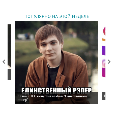
ПОПУЛЯРНО НА ЭТОЙ НЕДЕЛЕ
Previous
Next
о
Слава КПСС выпустил альбом "Единственный
Напис
рэпер"