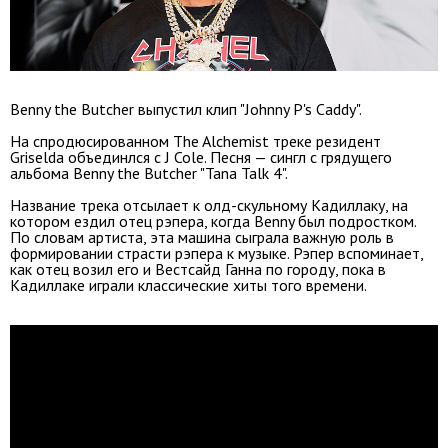
Benny the Butcher выпустил клип "Johnny P's Caddy".
На спродюсированном The Alchemist треке резидент
Griselda объединлся с J Cole. Песня — сингл с грядущего
альбома Benny the Butcher "Tana Talk 4".
Название трека отсылает к олд-скульному Кадиллаку, на
котором ездил отец рэпера, когда Benny был подростком.
По словам артиста, эта машина сыграла важную роль в
формировании страсти рэпера к музыке. Рэпер вспоминает,
как отец возил его и Вестсайд Ганна по городу, пока в
Кадиллаке играли классические хиты того времени.