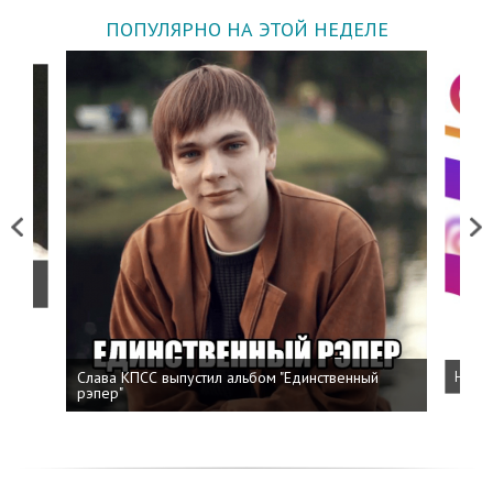
ПОПУЛЯРНО НА ЭТОЙ НЕДЕЛЕ
Previous
Next
о
Слава КПСС выпустил альбом "Единственный
Напис
рэпер"