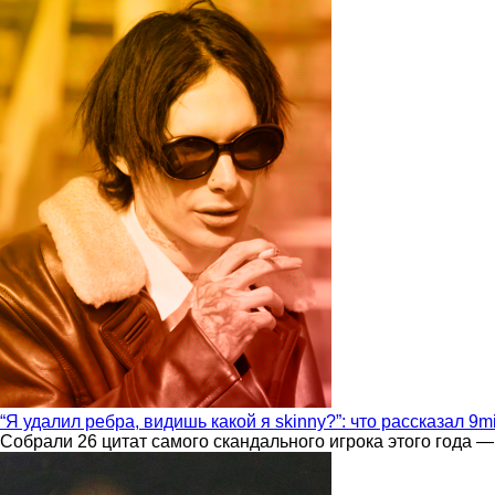
“Я удалил ребра, видишь какой я skinny?”: что рассказал 9m
Собрали 26 цитат самого скандального игрока этого года —