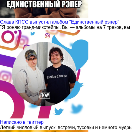
Слава КПСС выпустил альбом "Единственный рэпер"
"Я роняю гранд-микстейпы. Вы — альбомы на 7 треков, вы 
Написано в твиттер
Летний чилловый выпуск: встречи, тусовки и немного мудр