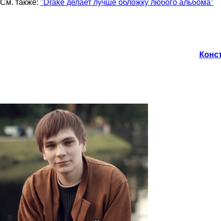
См. также:
"Drake делает лучше обложку любого альбома"
Конст