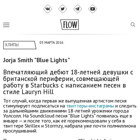
03 МАРТА 2016
КЛИПЫ
Jorja Smith "Blue Lights"
Впечатляющий дебют 18-летней девушки с
британской периферии, совмещающей
работу в Starbucks с написанием песен в
стиле Lauryn Hill
Тот случай, когда первая же выпущенная артистом песня
стимулирует подписаться на
твиттеры
-
инстаграмы
и следить
за дальнейшими движениями 18-летней уроженки города
Уолсолл. На Soundcloud песня "Blue Lights" появилась еще в
январе — и после того, как её порекомендовали у себя в
твиттере Skrillex и Stormzy, набрала уже почти полмиллиона
прослушиваний.