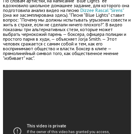
По словам артистки, на написание "Blue Lights" её
вдохновило школьное домашнее задание, для которого она
подготовила анализ видео на песню
Dizzee Rascal "Sirens"
(она же засэмплирована здесь). "Песня "Blue Lights" ставит
вопрос: "Почему мы должны испытывать угрызения совести и
жить в страхе, если не сделали ничего плохого?". В видео
показаны три альтернативных стези, которые может
выбрать чернокожий парень — боксера, офицера полиции и
простого парня в худи, — объясняет Jorja Smith. — Этот
человек сражается с самим собой и тем, как его
воспринимают общество и власти. Боксер в клипе —
прямолинейный символ того, как общественное мнение
"избивает" нас".