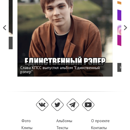
Previous
Next
о
Слава КПСС выпустил альбом "Единственный
Напис
рэпер"
Фото
Альбомы
О проекте
Клипы
Тексты
Контакты