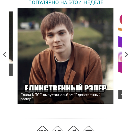
ПОПУЛЯРНО НА ЭТОЙ НЕДЕЛЕ
Previous
Next
о
Слава КПСС выпустил альбом "Единственный
Напис
рэпер"