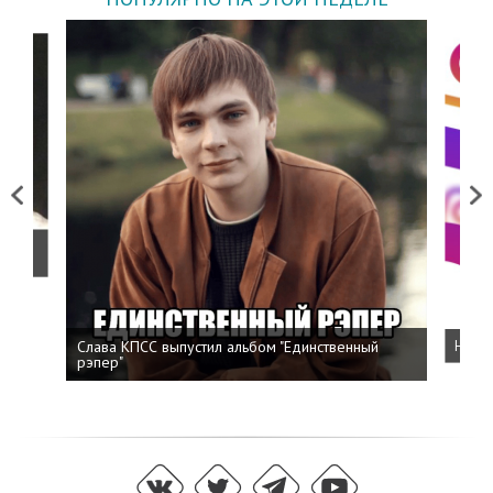
Previous
Next
о
Слава КПСС выпустил альбом "Единственный
Напис
рэпер"