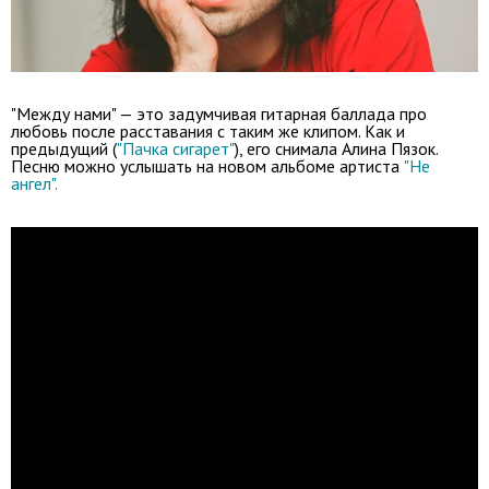
"Между нами" — это задумчивая гитарная баллада про
любовь после расставания с таким же клипом. Как и
предыдущий (
"Пачка сигарет"
), его снимала Алина Пязок.
Песню можно услышать на новом альбоме артиста
"Не
ангел".