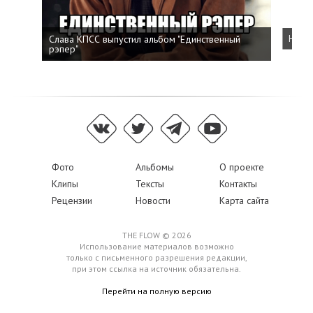
Слава КПСС выпустил альбом "Единственный
Напис
рэпер"
Фото
Альбомы
О проекте
Клипы
Тексты
Контакты
Рецензии
Новости
Карта сайта
THE FLOW © 2026
Использование материалов возможно
только с письменного разрешения редакции,
при этом ссылка на источник обязательна.
Перейти на полную версию