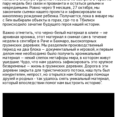
пару недель без связи и провианта и остаться целыми и
невредимыми. Ровно через 9 месяцев, 27 октября, мы
закончили съемки нашего проекта и зафиксировали на
кинопленку рождение ребенка. Получается, пока в январе мы
с Гиги выбирали объекты в горах, где-то в Тбилиси
происходило зачатие будущего героя нашей истории.
Важно отметить, что черно-белый материал в клипе — не
архивная хроника, этот материал я снимал сам в течение
недели в сентябре в Раче и Бахмаро, высокогорных
грузинских деревнях. Мы разделили производственный
период на два блока — документальный и игровой, и первым
делом мне необходимо было получить хроникальный
материал — некий слепок метафоры мира, в котором живут
ушедшие. Чудо, что нам удалось зафиксировать это хрупкое
безвременье — жизнь в грузинских деревнях. Дорога в эти
деревни закрыта для туристического потока, наш путь был
изнурителен, непрост, но открылся нам благодаря помощи
друзей и родных - так удалось снять уникальный материал,
который впоследствии помог нам выстроить историю".