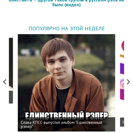
было (видео)
ПОПУЛЯРНО НА ЭТОЙ НЕДЕЛЕ
Previous
Next
о
Слава КПСС выпустил альбом "Единственный
Напис
рэпер"