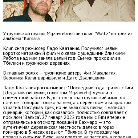
У грузинской группы Mgzavrebi вышел клип "Waltz" на трек из
альбома "Kamara".
Клип снял режиссер Ладо Кватания. Получился целый
короткометражный фильм о связи с ушедшими близкими.
Работа над ним заняла целый год. Съемки проходили в
Тбилиси и грузинских деревнях.
В главных ролях — грузинские актеры Ачи Макалатия,
Вероника Каландаришвили и Дато Двалишвили.
Ладо Кватания рассказывает: "Последние года три мы с Гиги
[Дедаламазишвили, солистом Mgzavrebi] думали о
совместной работе. В детстве я знал грузинский язык, до
пяти лет говорил только на нем, а с переездом и возрастом
утратил. Послушав трек, но не зная слов песни, я написал
сценарий, который, как оказалось, полностью совпадает с
посылом "Вальса". 27 января 2022 года мы с Гиги впервые
отправились на отсмотр локаций в Бахмаро — это
аутентичная деревенская местность далеко в горах
примерно в 5 часах езды от Тбилиси. В ту поездку мы
попали в снежную бурю, нам повезло не застрять в горах на