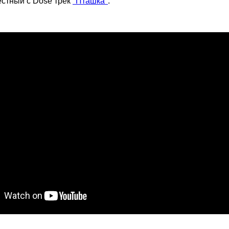
стный с Dose трек
"Пташка"
.