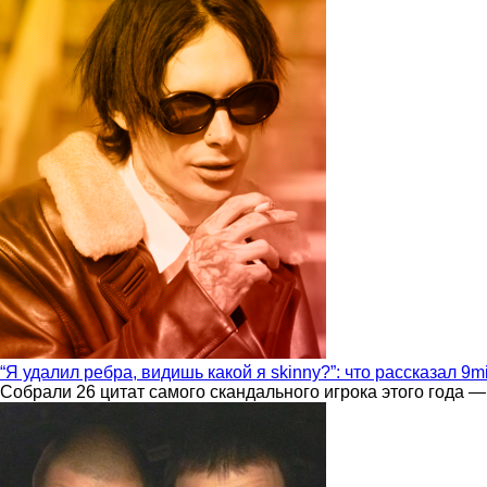
“Я удалил ребра, видишь какой я skinny?”: что рассказал 9m
Собрали 26 цитат самого скандального игрока этого года —