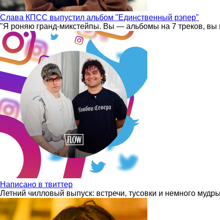
Слава КПСС выпустил альбом "Единственный рэпер"
"Я роняю гранд-микстейпы. Вы — альбомы на 7 треков, вы 
Написано в твиттер
Летний чилловый выпуск: встречи, тусовки и немного мудр