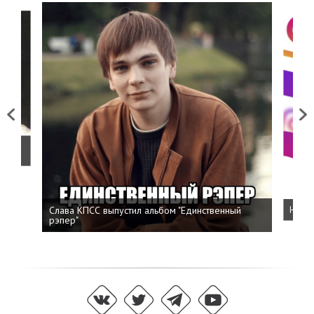
Previous
Next
о
Слава КПСС выпустил альбом "Единственный
Напис
рэпер"