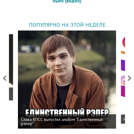
было (видео)
ПОПУЛЯРНО НА ЭТОЙ НЕДЕЛЕ
Previous
Next
о
Слава КПСС выпустил альбом "Единственный
Напис
рэпер"