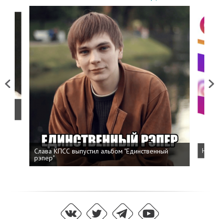
Previous
Next
о
Слава КПСС выпустил альбом "Единственный
Напис
рэпер"