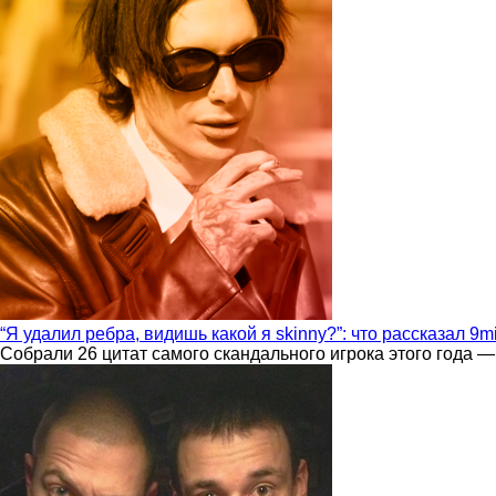
“Я удалил ребра, видишь какой я skinny?”: что рассказал 9m
Собрали 26 цитат самого скандального игрока этого года —