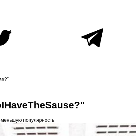
se?"
oIHaveTheSause?"
неменьшую популярность.