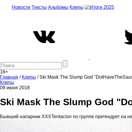
Новости
Тексты
Альбомы
Клипы
16+
Главная
/
Клипы
/
Ski Mask The Slump God "DoIHaveTheSau
Клипы
09 июня 2018
Ski Mask The Slump God "D
Бывший напарник XXXTentacion по группе претендует на 