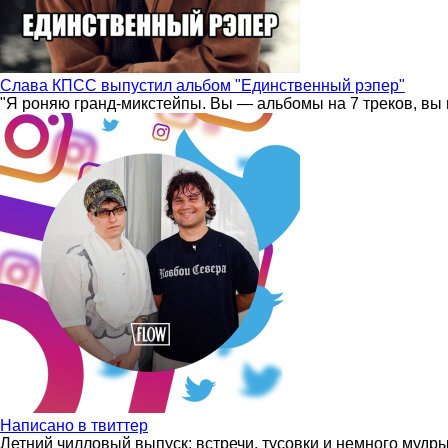
Слава КПСС выпустил альбом "Единственный рэпер"
"Я роняю гранд-микстейпы. Вы — альбомы на 7 треков, вы 
Написано в твиттер
Летний чилловый выпуск: встречи, тусовки и немного мудр