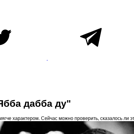
Ябба дабба ду"
мягче характером. Сейчас можно проверить, сказалось ли эт