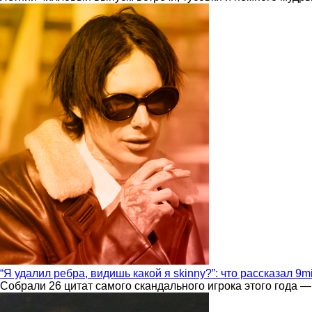
“Я удалил ребра, видишь какой я skinny?”: что рассказал 9m
Собрали 26 цитат самого скандального игрока этого года —