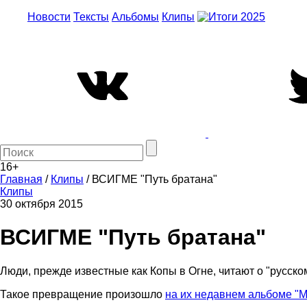
Новости
Тексты
Альбомы
Клипы
16+
Главная
/
Клипы
/
ВСИГМЕ "Путь братана"
Клипы
30 октября 2015
ВСИГМЕ "Путь братана"
Люди, прежде известные как Копы в Огне, читают о "русском
Такое превращение произошло
на их недавнем альбоме "М