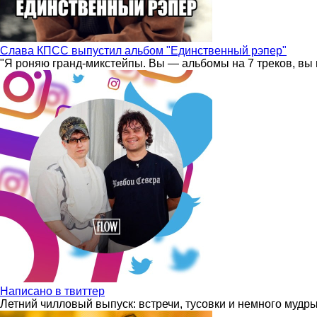
Слава КПСС выпустил альбом "Единственный рэпер"
"Я роняю гранд-микстейпы. Вы — альбомы на 7 треков, вы 
Написано в твиттер
Летний чилловый выпуск: встречи, тусовки и немного мудр