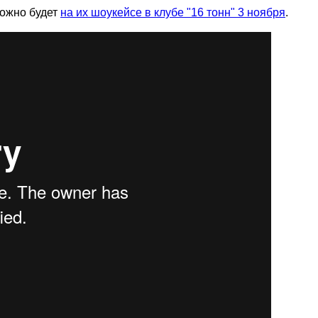
можно будет
на их шоукейсе в клубе "16 тонн" 3 ноября
.