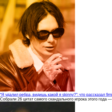
“Я удалил ребра, видишь какой я skinny?”: что рассказал 9m
Собрали 26 цитат самого скандального игрока этого года —