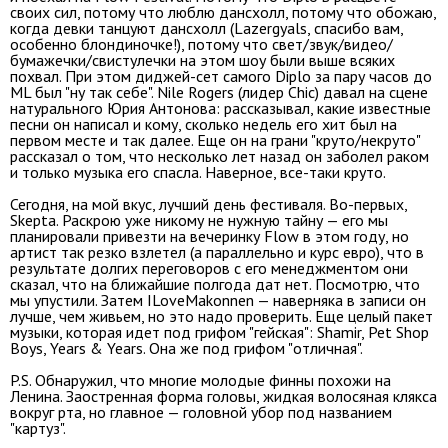
своих сил, потому что люблю дансхолл, потому что обожаю,
когда девки танцуют дансхолл (Lazergyals, спасибо вам,
особенно блондиночке!), потому что свет/звук/видео/
бумажечки/свистулечки на этом шоу были выше всяких
похвал. При этом диджей-сет самого Diplo за пару часов до
ML был "ну так себе". Nile Rogers (лидер Chic) давал на сцене
натурального Юрия Антонова: рассказывал, какие известные
песни он написал и кому, сколько недель его хит был на
первом месте и так далее. Еще он на грани "круто/некруто"
рассказал о том, что несколько лет назад он заболел раком
и только музыка его спасла. Наверное, все-таки круто.
Сегодня, на мой вкус, лучший день фестиваля. Во-первых,
Skepta. Раскрою уже никому не нужную тайну — его мы
планировали привезти на вечеринку Flow в этом году, но
артист так резко взлетел (а параллельно и курс евро), что в
результате долгих переговоров с его менеджментом они
сказал, что на ближайшие полгода дат нет. Посмотрю, что
мы упустили. Затем ILoveMakonnen — наверняка в записи он
лучше, чем живьем, но это надо проверить. Еще целый пакет
музыки, которая идет под грифом "гейская": Shamir, Pet Shop
Boys, Years & Years. Она же под грифом "отличная".
P.S. Обнаружил, что многие молодые финны похожи на
Ленина. Заостренная форма головы, жидкая волосяная клякса
вокруг рта, но главное — головной убор под названием
"картуз".