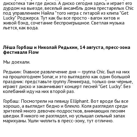
дискотека там где диско. А диско сегодня здесь и играет его
дурдом на выезде, веселый ансамбль дома престарелых Chic
под управлением Найла "того негра с гитарой из клипа "Get
Lucky" Роджерса. Тут как бы все просто - вагон хитов и
живой бэнд, сочетание беспроигрышное. Светлая музыка
льется, как вода.
Лёша Горбаш и Николай Редькин, 14 августа, пресс-зона
фестиваля Flow
Мы доехали.
Редькин: Главное развлечение дня — группа Chic. Был на них
на прошлогоднем Sonar, и это выглядело как один большой
праздник: представьте группу Ленинград, только они чёрные,
играют диско и заканчивают концерт песней "Get Lucky". Без
колебаний иду на них второй раз.
Горбаш: Посмотрели на певицу Elliphant. Вот вроде бы все
хорошо, а выглядит бедно и блекло. Коля разглядел среди
зрителей много девочек-подростков, внимающих песням
шведки. Я никого не разглядел, но услышал сильный запах
марихуаны. Ушли чиллить в пресс-зону, тут отлично.