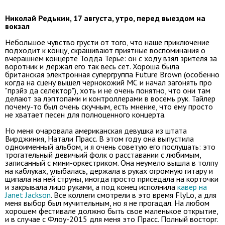
Николай Редькин, 17 августа, утро, перед выездом на
вокзал
Небольшое чувство грусти от того, что наше приключение
подходит к концу, скрашивают приятные воспоминания о
вчерашнем концерте Тодда Терье: он с ходу взял зрителя за
воротник и держал его так весь сет. Хороша была
британская электронная супергруппа Future Brown (особенно
когда на сцену вышел чернокожий МС и начал загонять про
"прэйз да селектор"), хоть и не очень понятно, что они там
делают за лэптопами и контроллерами в восемь рук. Тайлер
почему-то был очень скучным, есть мнение, что ему просто
не хватает песен для полноценного концерта.
Но меня очаровала американская девушка из штата
Вирджиния, Натали Прасс. В этом году она выпустила
одноименный альбом, и я очень советую его послушать: это
трогательный девичьий фолк о расставании с любимым,
записанный с мини-оркестриком. Она неумело вышла в толпу
на каблуках, улыбалась, держала в руках огромную гитару и
щипала на ней струны, иногда просто приседала на корточки
и закрывала лицо руками, а под конец исполнила
кавер на
Janet Jackson
. Все коллеги смотрели в это время FlyLo, а для
меня выбор был мучительным, но я не прогадал. На любом
хорошем фестивале должно быть свое маленькое открытие,
и в случае с Флоу-2015 для меня это Прасс. Полный восторг.