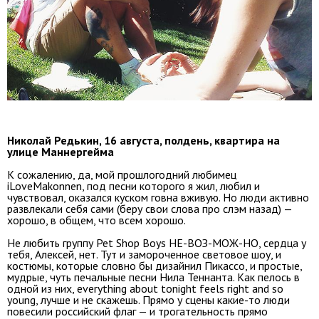
Николай Редькин, 16 августа, полдень, квартира на
улице Маннергейма
К сожалению, да, мой прошлогодний любимец
iLoveMakonnen, под песни которого я жил, любил и
чувствовал, оказался куском говна вживую. Но люди активно
развлекали себя сами (беру свои слова про слэм назад) —
хорошо, в общем, что всем хорошо.
Не любить группу Pet Shop Boys НЕ-ВОЗ-МОЖ-НО, сердца у
тебя, Алексей, нет. Тут и замороченное световое шоу, и
костюмы, которые словно бы дизайнил Пикассо, и простые,
мудрые, чуть печальные песни Нила Теннанта. Как пелось в
одной из них, everything about tonight feels right and so
young, лучше и не скажешь. Прямо у сцены какие-то люди
повесили российский флаг — и трогательность прямо