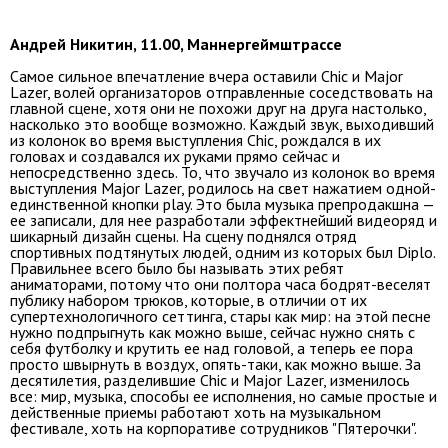
Андрей Никитин, 11.00, Маннергеймштрассе
Самое сильное впечатление вчера оставили Chic и Major
Lazer, волей организаторов отправленные соседствовать на
главной сцене, хотя они не похожи друг на друга настолько,
насколько это вообще возможно. Каждый звук, выходивший
из колонок во время выступления Chic, рождался в их
головах и создавался их руками прямо сейчас и
непосредственно здесь. То, что звучало из колонок во время
выступления Major Lazer, родилось на свет нажатием одной-
единственной кнопки play. Это была музыка препродакшна —
ее записали, для нее разработали эффектнейший видеоряд и
шикарный дизайн сцены. На сцену поднялся отряд
спортивных подтянутых людей, одним из которых был Diplo.
Правильнее всего было бы называть этих ребят
аниматорами, потому что они полтора часа бодрят-веселят
публику набором трюков, которые, в отличии от их
супертехнологичного сеттинга, стары как мир: на этой песне
нужно подпрыгнуть как можно выше, сейчас нужно снять с
себя футболку и крутить ее над головой, а теперь ее пора
просто швырнуть в воздух, опять-таки, как можно выше. За
десятилетия, разделившие Chic и Major Lazer, изменилось
все: мир, музыка, способы ее исполнения, но самые простые и
действенные приемы работают хоть на музыкальном
фестивале, хоть на корпоративе сотрудников "Пятерочки".