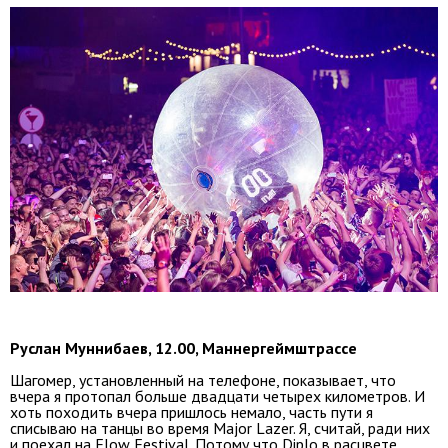
Руслан Муннибаев, 12.00, Маннергеймштрассе
Шагомер, установленный на телефоне, показывает, что
вчера я протопал больше двадцати четырех километров. И
хоть походить вчера пришлось немало, часть пути я
списываю на танцы во время Major Lazer. Я, считай, ради них
и поехал на Flow Festival. Потому что Diplo в расцвете