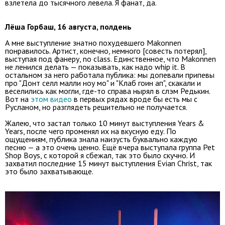
взлетела до тысячного левела. Я фанат, да.
Лёша Горбаш, 16 августа, полдень
А мне выступление знатно похудевшего Makonnen
понравилось. Артист, конечно, немного [совесть потерял],
выступая под фанеру, no class. Единственное, что Makonnen
не ленился делать — показывать, как надо whip it. В
остальном за него работала публика: мы допевали припевы
про "Донт селл малли ноу мо" и "Клаб гоин ап", скакали и
веселились как могли, где-то справа нырял в слэм Редькин.
Вот на
этом видео
в первых рядах вроде бы есть мы с
Русланом, но разглядеть решительно не получается.
Жалею, что застал только 10 минут выступления Years &
Years, после чего променял их на вкусную еду. По
ощущениям, публика знала наизусть буквально каждую
песню — а это очень ценно. Ещё вчера выступала группа Pet
Shop Boys, с которой я сбежал, так это было скучно. И
захватил последние 15 минут выступления Evian Christ, так
это было захватывающе.