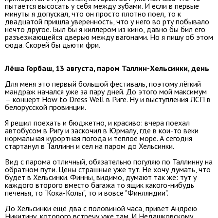
пытается высосать у себя между зубами. И если в первые
минуты я допускал, что он просто плотно поел, то к
двадцатой пришла уверенность, что у него во рту побывало
нечто другое. Был бы я киллером из кино, давно бы бил его
разъезжающейся дверью между вагонами. Но я пишу об этом
сюда. Скорей бы дьюти фри.
Лёша Горбаш, 13 августа, паром Таллин-Хельсинки, день
Для меня это первый большой фестиваль, поэтому лёгкий
мандраж начался уже за пару дней. До этого мой максимум
— концерт How to Dress Well в Риге. Ну и выступления ЛСП в
белорусской провинции.
Я решил поехать и бюджетно, и красиво: вчера поехал
автобусом в Ригу и заскочил в Юрмалу, где в кои-то веки
нормальная курортная погода и тёплое море. А сегодня
стартанул в Таллинн и сел на паром до Хельсинки.
Вид с парома отличный, обязательно погуляю по Таллинну на
обратном пути. Цены страшные уже тут. Не хочу думать, что
будет в Хельсинки. Финны, видимо, думают так же: тут у
каждого второго вместо багажа то ящик какого-нибудь
печенья, то "Кока-Колы", то и вовсе "Финляндии".
До Хельсинки ещё два с половиной часа, привет Андрею
Никитину, которого встречу уже там. И Недашковскому,