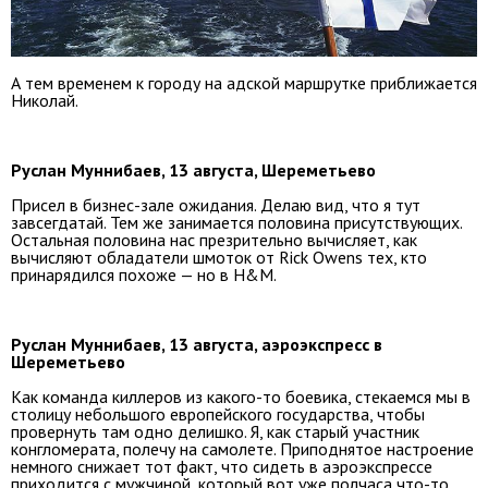
А тем временем к городу на адской маршрутке приближается
Николай.
Руслан Муннибаев, 13 августа, Шереметьево
Присел в бизнес-зале ожидания. Делаю вид, что я тут
завсегдатай. Тем же занимается половина присутствующих.
Остальная половина нас презрительно вычисляет, как
вычисляют обладатели шмоток от Rick Owens тех, кто
принарядился похоже — но в H&M.
Руслан Муннибаев, 13 августа, аэроэкспресс в
Шереметьево
Как команда киллеров из какого-то боевика, стекаемся мы в
столицу небольшого европейского государства, чтобы
провернуть там одно делишко. Я, как старый участник
конгломерата, полечу на самолете. Приподнятое настроение
немного снижает тот факт, что сидеть в аэроэкспрессе
приходится с мужчиной, который вот уже полчаса что-то