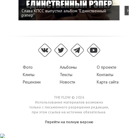
Слава КПСС выпустил альбом "Единственный
Напис
рэпер"
Фото
Альбомы
О проекте
Клипы
Тексты
Контакты
Рецензии
Новости
Карта сайта
THE FLOW © 2026
Использование материалов возможно
только с письменного разрешения редакции,
при этом ссылка на источник обязательна.
Перейти на полную версию