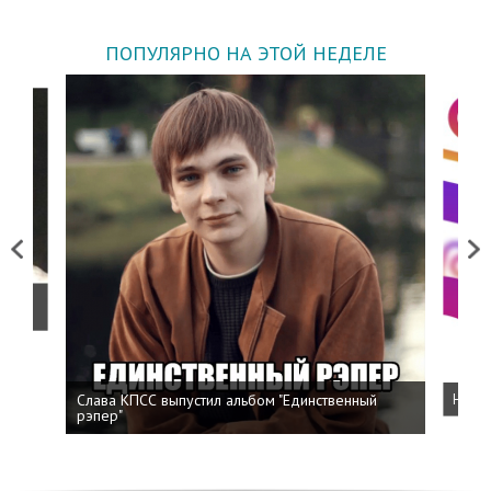
ПОПУЛЯРНО НА ЭТОЙ НЕДЕЛЕ
Previous
Next
о
Слава КПСС выпустил альбом "Единственный
Напис
рэпер"