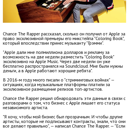
Chance The Rapper рассказал, сколько он получил от Apple за
право эксклюзивной премьеры его микстейпа "Coloring Book",
который впоследствии принес музыканту "Грэмми".
"Apple дали мне полмиллиона долларов и рекламу за
возможность на две недели разместить "Coloring Book"
эксклюзивно на Apple Music. Через две недели он уже
бесплатно распространялся на Soundcloud. Мне были нужны
деньги, а в Apple работают хорошие ребята".
В 2016-м году много писали о "стриминговых войнах" —
ситуациях, когда музыкальные платформы платили за
эксклюзивное размещение релизов топ-артистов.
Chance the Rapper решил обнародовать эти данные в связи с
разговорами о том, что бизнес с Apple лишает его статуса
независимого артиста.
"Я хочу, чтобы мой бизнес был прозрачным. И чтобы другие
артисты, которые не подписывают контракты, знали, что они
все делают правильно", — написал Chance The Rapper. — "Если