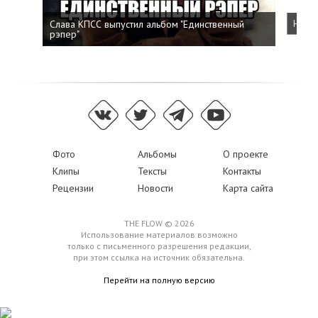
Слава КПСС выпустил альбом "Единственный
Напис
рэпер"
Фото
Альбомы
О проекте
Клипы
Тексты
Контакты
Рецензии
Новости
Карта сайта
THE FLOW © 2026
Использование материалов возможно
только с письменного разрешения редакции,
при этом ссылка на источник обязательна.
Перейти на полную версию