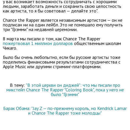
у вас возникает возможность сотрудничать с хорошими
людьми, заработать деньги и сохранить свою целостность
как артиста, то я бы советовал — делайте это".
Chance the Rapper является независимым артистом — он не
подписан ни на один лейбл. Это не помешало ему получить
три "Грэмми" на недавней церемонии.
8 марта мы писали о том, как Chance The Rapper
пожертвовал 1 миллион долларов
общественным школам
Чикаго.
Было бы очень любопытно, если бы русские артисты тоже
поделились финансовыми результатами сотрудничества с
Apple Music или другими стриминг-платформами.
В тему:
"В этой церкви он диджей": что мы писали про
микстейп Chance The Rapper "Coloring Book", пока у него не
было "Грэмми"
Барак Обама: "Jay Z — по-прежнему король, но Kendrick Lamar
и Chance The Rapper тоже молодцы"