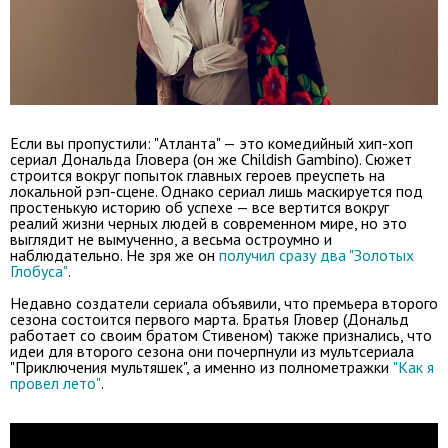
Если вы пропустили: "Атланта" — это комедийный хип-хоп
сериал Дональда Гловера (он же Childish Gambino). Сюжет
строится вокруг попыток главных героев преуспеть на
локальной рэп-сцене. Однако сериал лишь маскируется под
простенькую историю об успехе — все вертится вокруг
реалий жизни черных людей в современном мире, но это
выглядит не вымученно, а весьма остроумно и
наблюдательно. Не зря же он
получил сразу два "Золотых
Глобуса"
.
Недавно создатели сериала объявили, что премьера второго
сезона состоится первого марта. Братья Гловер (Дональд
работает со своим братом Стивеном) также признались, что
идеи для второго сезона они почерпнули из мультсериала
"Приключения мультяшек", а именно из полнометражки
"Как я
провел лето"
.