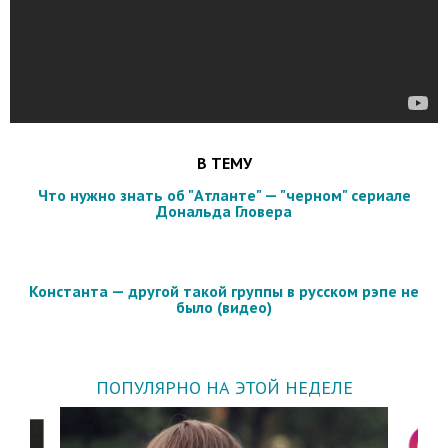
В ТЕМУ
Что нужно знать об "Атланте" — "черном" сериале
Дональда Гловера
Константа — другой такой группы в русском рэпе не
было (видео)
ПОПУЛЯРНО НА ЭТОЙ НЕДЕЛЕ